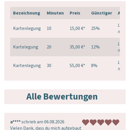
Bezeichnung
Minuten
Preis
Günstiger
Aktio
Login
Kartenlegung
10
15,00 €
*
25%
notwe
Login
Kartelegung
20
35,00 €
*
12%
notwe
Login
Kartenlegung
30
55,00 €
*
8%
notwe
Alle Bewertungen
a****
schrieb am 06.08.2026
Vielen Dank, dass du mich aufgebaut 