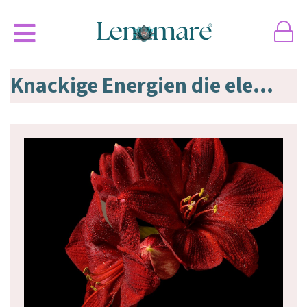
Knackige Energien die elektrisieren.. jetzt! Von Azizay Andrea