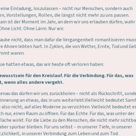
t eine Einladung, loszulassen – nicht nur Menschen, sondern auch
n, Vorstellungen, Rollen, die längst nicht mehr zu uns passen.
in ist der Moment im Jahr, an dem wir uns erlauben dürfen, wahr
 Ohne Licht. Ohne Lärm. Nur wir.
laube nicht, dass man dafür die Vergangenheit romantisieren muss
e Ahnen lebten hart. In Zyklen, die von Wetter, Ernte, Tod und Ge
immt waren.
sie hatten etwas, das wir heute oft verloren haben:
ewusstsein für den Kreislauf. Für die Verbindung. Für das, was
t, wenn alles andere vergeht.
enau das dürfen wir uns zurückholen – nicht als Rückschritt, sond
rinnerung an etwas, das in uns weiterlebt.Vielleicht bedeutet Sam
 also nicht, auf alles Moderne zu verzichten. Vielleicht bedeutet e
ch nur, einen Raum zu öffnen. Für das Echte. Für das, was unter der
läche wirkt. Für die Liebe zu den Menschen, die nicht mehr sichtba
 aber spürbar bleiben. Für uns selbst – in unserer Tiefe, in unserer
tzlichkeit, in unserer Verbindung zum Leben und zum Tod.