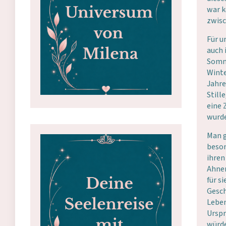
war k
zwisc
Für u
auch 
Somme
Winte
Jahre
Still
eine 
wurde
Man g
beson
ihren
Ahnen
für s
Gesch
Leben
Urspr
würd