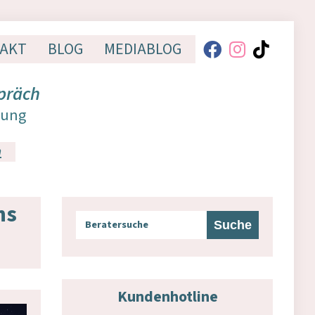
AKT
BLOG
MEDIABLOG
präch
dung
n
ns
Kundenhotline