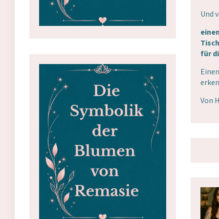
Und v
einen
Tisch
für d
Einen
erkenn
Von 