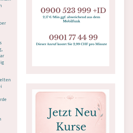
n
ber
s
g,
war
tig
Welten
i
urde
n