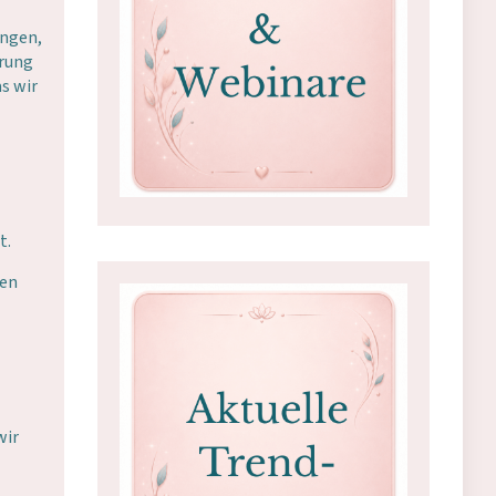
angen,
erung
s wir
t.
nen
wir