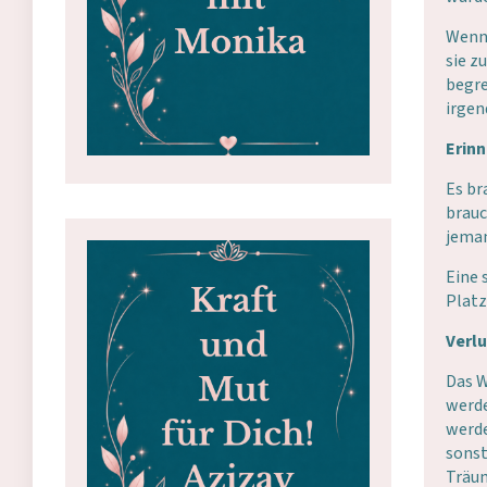
Wenn 
sie z
begre
irgen
Erinn
Es br
brauc
jeman
Eine 
Platz
Verlu
Das W
werde
werde
sonst
Träum