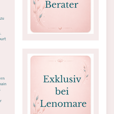
 zu
.
burt
ern
hain
s
r