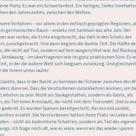
eine Party. Es war ein Schwellenfest. Ein heiliges, tiefes Innehalte
hen den Jahreszeiten, zwischen den Welten.
nsere Vorfahren – vor allem in den keltisch geprägten Regionen, a
im germanischen Raum – endete mit Samhain das alte Jahr. Der
r war vorbei, die Ernte eingebracht, das Vieh in den Schutz des
rs zurückgebracht. Und dann begann die dunkle Zeit. Die Hälfte de
s, die nicht auf Tun, sondern auf Sein ausgerichtet war. Auf Rückzu
e, Verdauung – im übertragenen wie im ganz praktischen Sinn. Es 
Zeit, in der die äußere Welt sich langsam zurückzog. Und gleichzei
 die innere umso lauter.
laubte, dass in der Nacht zu Samhain der Schleier zwischen den 
ders dünn sei. Dass die Verstorbenen zurückkehren können, um be
 Liebsten zu sein. Nicht als Spukgestalten, sondern als Gäste, als
, als Teil eines Kreislaufs, der nicht mit dem Tod endet. Und so w
ie gedeckt. Es wurden Speisen bereitgestellt, Kerzen entzündet,
ichten erzählt. Die Verstorbenen hatten ihren Platz im Leben der
den – nicht als bedrohliche Schatten, sondern als Teil des eigene
ungs. Ich frage mich oft, wie es wäre, wenn wir das wieder spüren
en.