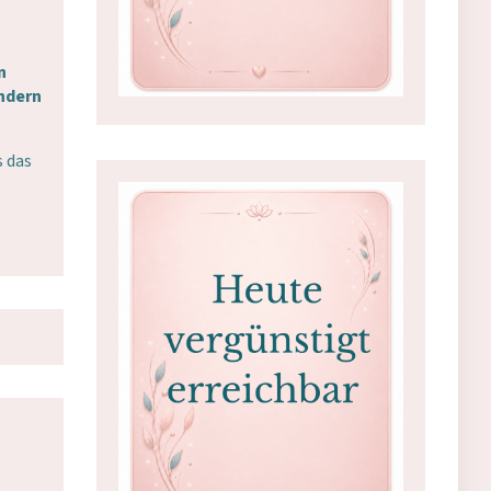
n
ondern
s das