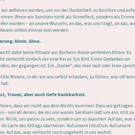
wir aufhören würden, uns vor der Dunkelheit zu fürchten und anf
u ehren. Wenn wir Samhain nicht als Gruselfest, sondern als Erinn
ifen würden – an unsere Wurzeln, an das, was uns trägt, an das, wa
dwann selbst einmal sein werden:
erung. Ahnin. Ahne.
aucht dafür keine Rituale aus Büchern. Keine perfekten Altäre. Es
ht vielleicht einfach nur eine Kerze. Ein Bild. Einen Gedanken an
den, der gegangen ist. Ein „Danke“, das man laut oder leise sprich
stille Minute, in der wir uns selbst erlauben, zu fühlen, was oft kei
 hat:
st, Trauer, aber auch tiefe Dankbarkeit.
issen, dass wir nicht aus dem Nichts kommen. Dass wir getragen
n – von all denen, die vor uns waren. Samhain lädt uns ein, still zu
n. Nicht, um passiv zu sein, sondern um zu lauschen. Auf das, was 
 im Lärm des Alltags überhören. Auf unsere Intuition. Auf unsere
e. Auf das, was vielleicht noch ungeheilt in uns wohnt.