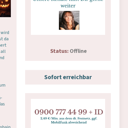
 wird
st da
nert
Status:
Offline
 all
und
Sofort erreichbar
 um
n-
das
amhain