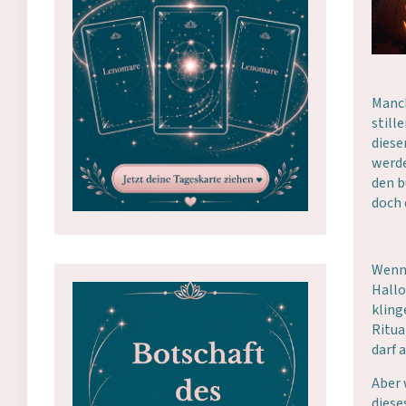
Manch
still
diese
werde
den b
doch d
Wenn 
Hallo
kling
Ritua
darf 
Aber 
diese