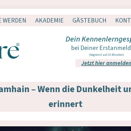
E WERDEN
AKADEMIE
GÄSTEBUCH
KONT
Dein Kennenlernges
bei Deiner Erstanmel
(begrenzt auf 10 Minuten)
Jetzt hier anmelde
amhain – Wenn die Dunkelheit u
erinnert