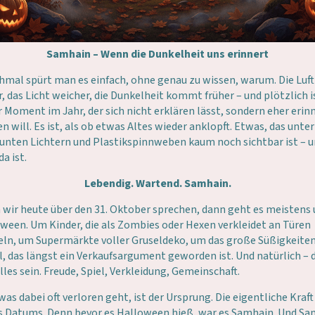
Samhain – Wenn die Dunkelheit uns erinnert
mal spürt man es einfach, ohne genau zu wissen, warum. Die Luft
er, das Licht weicher, die Dunkelheit kommt früher – und plötzlich i
r Moment im Jahr, der sich nicht erklären lässt, sondern eher erin
n will. Es ist, als ob etwas Altes wieder anklopft. Etwas, das unter
unten Lichtern und Plastikspinnweben kaum noch sichtbar ist – 
a ist.
Lebendig. Wartend. Samhain.
wir heute über den 31. Oktober sprechen, dann geht es meistens
ween. Um Kinder, die als Zombies oder Hexen verkleidet an Türen
eln, um Supermärkte voller Gruseldeko, um das große Süßigkeite
l, das längst ein Verkaufsargument geworden ist. Und natürlich – 
alles sein. Freude, Spiel, Verkleidung, Gemeinschaft.
was dabei oft verloren geht, ist der Ursprung. Die eigentliche Kraft
s Datums. Denn bevor es Halloween hieß, war es Samhain. Und S