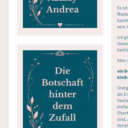
Es is
Maske
Samha
sein.
Ich g
Unser
best
Aber 
ein B
bleib
Und g
als E
heute
einfa
Oberf
sind,
Verle