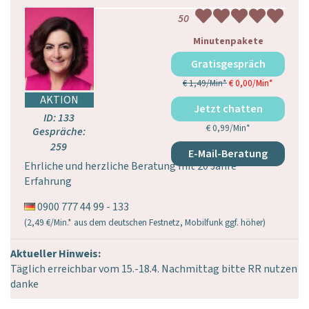
50
Minutenpakete
Gratisgespräch
€ 1,49/Min
*
€ 0,00/Min
*
Jetzt gratis chatten
ID: 133
€ 0,99/Min
*
Gespräche:
259
E-Mail-Beratung
Ehrliche und herzliche Beratung mit 20 Jahre
Erfahrung
0900 777 44 99 - 133
(2,49 €/Min.* aus dem deutschen Festnetz, Mobilfunk ggf. höher)
Aktueller Hinweis:
Täglich erreichbar vom 15.-18.4. Nachmittag bitte RR nutzen
danke