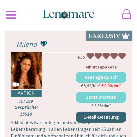
Milena
655
Minutenpakete
Gratisgespräch
€ 5,99/Min
*
€ 0,00/Min
*
Jetzt gratis chatten
ID: 199
€ 2,99/Min
*
Gespräche:
15919
E-Mail-Beratung
✨Mediales Kartenlegen und spirituelle
Lebensberatung in allen Lebensfragen seit 25 Jahren.
Einfühlsam und wertschätzend bin ich für dich und auch