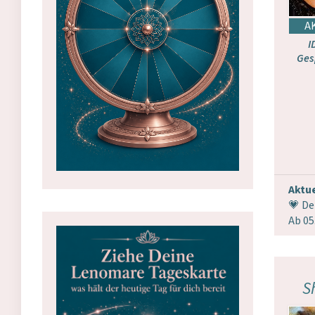
I
Ges
Aktue
💗 De
Ab 05
S