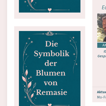
E
I
Gesp
Aktue
Mo-Fr