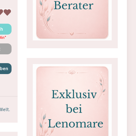
ch
Min
*
t
iben
Welt.