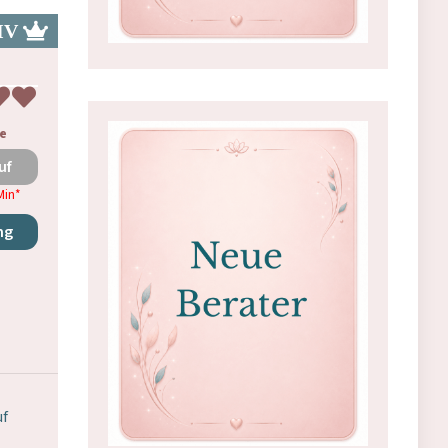
e
uf
Min
*
ng
uf