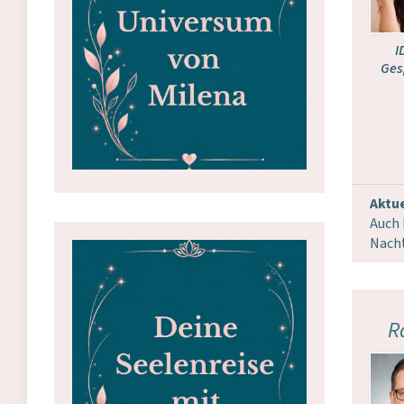
I
Ges
Aktue
Auch 
Nacht
R