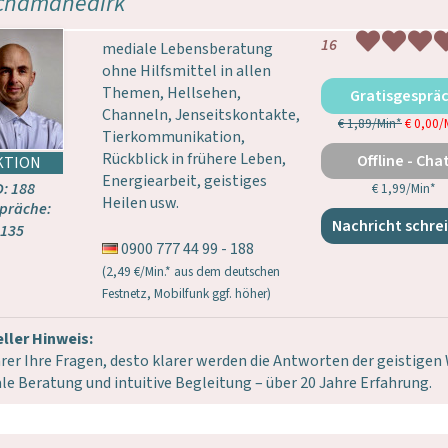
chamanedirk
16
mediale Lebensberatung
ohne Hilfsmittel in allen
Themen, Hellsehen,
Gratisgesprä
Channeln, Jenseitskontakte,
€ 1,89/Min
*
€ 0,00/
Tierkommunikation,
Rückblick in frühere Leben,
Offline - Cha
Energiearbeit, geistiges
D: 188
€ 1,99/Min
*
Heilen usw.
präche:
Nachricht schre
135
0900 777 44 99 - 188
(2,49 €/Min.* aus dem deutschen
Festnetz, Mobilfunk ggf. höher)
ller Hinweis:
arer Ihre Fragen, desto klarer werden die Antworten der geistigen 
le Beratung und intuitive Begleitung – über 20 Jahre Erfahrung.