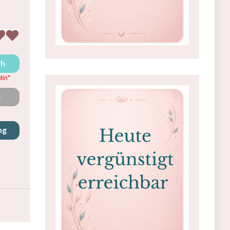
ch
Min
*
t
ng