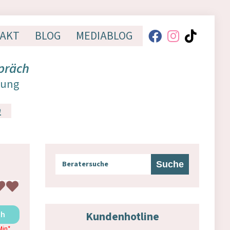
AKT
BLOG
MEDIABLOG
präch
dung
n
Kundenhotline
ch
Min
*