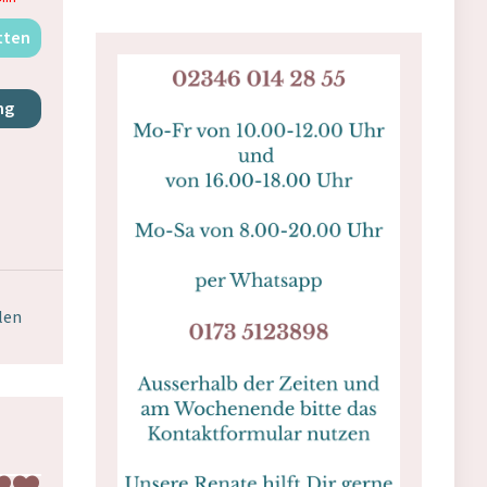
tten
ng
hlen