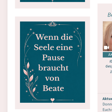
B
I
Ges
1
Aktue
Donne
Euch 