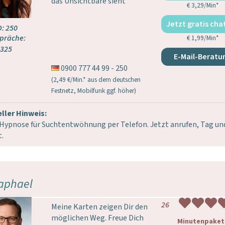
das Unsichtbare sieht
€ 3,29/Min
*
Jetzt gratis cha
D: 250
präche:
€ 1,99/Min
*
325
E-Mail-Beratu
0900 777 44 99 - 250
(2,49 €/Min.* aus dem deutschen
Festnetz, Mobilfunk ggf. höher)
ller Hinweis:
Hypnose für Suchtentwöhnung per Telefon. Jetzt anrufen, Tag un
.
aphael
26
Meine Karten zeigen Dir den
möglichen Weg. Freue Dich
Minutenpaket