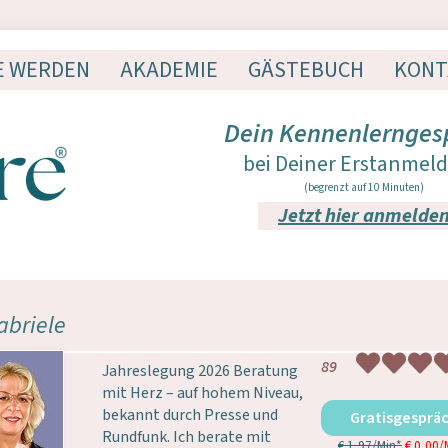
E WERDEN
AKADEMIE
GÄSTEBUCH
KONT
Dein Kennenlernges
bei Deiner Erstanmel
(begrenzt auf 10 Minuten)
Jetzt hier anmelde
abriele
89
Jahreslegung 2026 Beratung
mit Herz – auf hohem Niveau,
bekannt durch Presse und
Gratisgesprä
Rundfunk. Ich berate mit
€ 1,97/Min
*
€ 0,00/