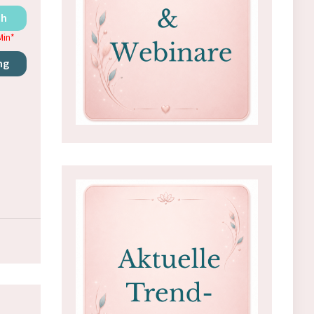
ch
Min
*
ng