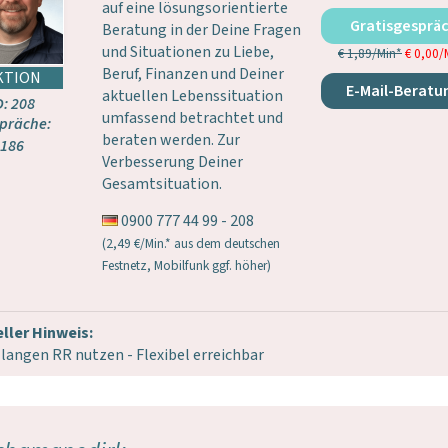
auf eine lösungsorientierte
Gratisgesprä
Beratung in der Deine Fragen
und Situationen zu Liebe,
€ 1,89/Min
*
€ 0,00/
Beruf, Finanzen und Deiner
E-Mail-Beratu
aktuellen Lebenssituation
D: 208
umfassend betrachtet und
präche:
beraten werden. Zur
186
Verbesserung Deiner
Gesamtsituation.
0900 777 44 99 - 208
(2,49 €/Min.* aus dem deutschen
Festnetz, Mobilfunk ggf. höher)
ller Hinweis:
 langen RR nutzen - Flexibel erreichbar