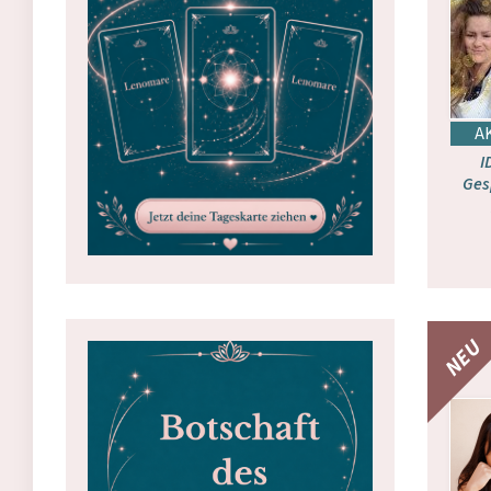
I
Ges