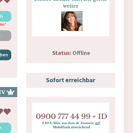
ch
Min
*
t
Status:
Offline
iben
Sofort erreichbar
n