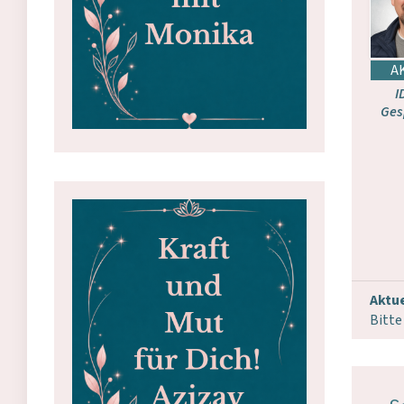
I
Ges
Aktue
Bitte