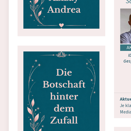
S
I
Ges
Aktue
Je kl
Media