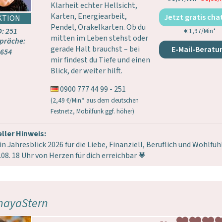
Klarheit echter Hellsicht,
Karten, Energiearbeit,
Jetzt gratis cha
Pendel, Orakelkarten. Ob du
D: 251
€ 1,97/Min
*
mitten im Leben stehst oder
präche:
gerade Halt brauchst – bei
E-Mail-Beratu
654
mir findest du Tiefe und einen
Blick, der weiter hilft.
0900 777 44 99 - 251
(2,49 €/Min.* aus dem deutschen
Festnetz, Mobilfunk ggf. höher)
ller Hinweis:
in Jahresblick 2026 für die Liebe, Finanziell, Beruflich und Wohlfü
.08. 18 Uhr von Herzen für dich erreichbar 💗
hayaStern