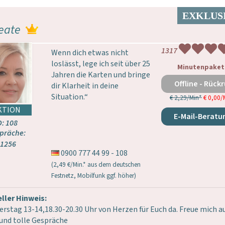
eate
1317
Wenn dich etwas nicht
loslässt, lege ich seit über 25
Minutenpaket
Jahren die Karten und bringe
Offline - Rückr
dir Klarheit in deine
Situation.“
€ 2,29/Min
*
€ 0,00/
E-Mail-Beratu
D: 108
präche:
1256
0900 777 44 99 - 108
(2,49 €/Min.* aus dem deutschen
Festnetz, Mobilfunk ggf. höher)
ller Hinweis:
rstag 13-14,18.30-20.30 Uhr von Herzen für Euch da. Freue mich a
und tolle Gespräche