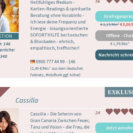
56
Hellfühliges Medium -
Karten-Readings & spirituelle
Beratung ohne Vorabinfo -
Gratisgesprä
Ich lese deine Frequenz und
€ 2,19/Min
*
€ 0,00/
Energie - lösungsorientierte
SOFORTHILFE bei toxischen
Offline - Cha
& Blockaden - ehrlich,
D: 146
€ 1,99/Min
*
empathisch, treffsicher!
präche:
Nachricht schre
348
0900 777 44 99 - 146
(2,49 €/Min.* aus dem deutschen
Festnetz, Mobilfunk ggf. höher)
Cassilla
24
Cassilla – Die Seherin von
Gran Canaria Zwischen Feuer,
Tanz und Vision – die Frau, die
Jetzt anrufe