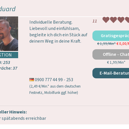
duard
11
Individuelle Beratung.
Liebevoll und einfühlsam,
begleite ich dich ein Stück auf
Gratisgesprä
deinem Weg in deine Kraft.
€ 1,99/Min
*
€ 0,00/
Offline - Cha
D: 253
€ 1,99/Min
*
räche: 37
E-Mail-Beratu
0900 777 44 99 - 253
(2,49 €/Min.* aus dem deutschen
Festnetz, Mobilfunk ggf. höher)
ller Hinweis:
 spätabends erreichbar