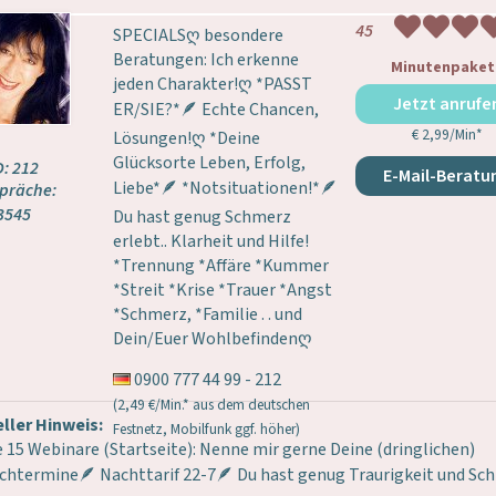
45
SPECIALSღ besondere
Beratungen: Ich erkenne
Minutenpaket
jeden Charakter!ღ *PASST
Jetzt anrufe
ER/SIE?*🪶 Echte Chancen,
€ 2,99/Min
*
Lösungen!ღ *Deine
Glücksorte Leben, Erfolg,
D: 212
E-Mail-Beratu
Liebe*🪶 *Notsituationen!*🪶
präche:
3545
Du hast genug Schmerz
erlebt.. Klarheit und Hilfe!
*Trennung *Affäre *Kummer
*Streit *Krise *Trauer *Angst
*Schmerz, *Familie . . und
Dein/Euer Wohlbefindenღ
0900 777 44 99 - 212
(2,49 €/Min.* aus dem deutschen
ller Hinweis:
Festnetz, Mobilfunk ggf. höher)
 15 Webinare (Startseite): Nenne mir gerne Deine (dringlichen)
htermine🪶 Nachttarif 22-7🪶 Du hast genug Traurigkeit und Sc