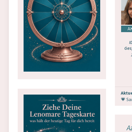
I
Ges
Aktue
💗 Sa
A