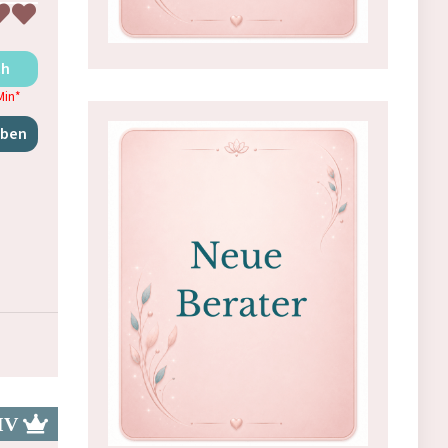
ch
Min
*
iben