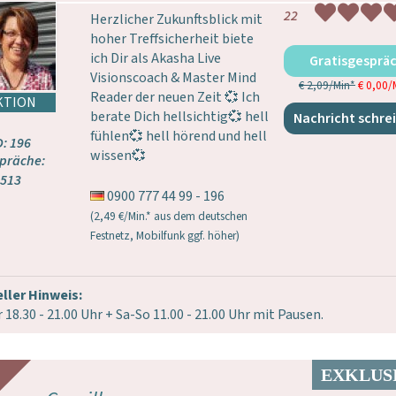
22
Herzlicher Zukunftsblick mit
hoher Treffsicherheit biete
ich Dir als Akasha Live
Gratisgesprä
Visionscoach & Master Mind
€ 2,09/Min
*
€ 0,00/
Reader der neuen Zeit 💞 Ich
berate Dich hellsichtig💞 hell
Nachricht schre
fühlen💞 hell hörend und hell
D: 196
wissen💞
präche:
513
0900 777 44 99 - 196
(2,49 €/Min.* aus dem deutschen
Festnetz, Mobilfunk ggf. höher)
ller Hinweis:
 18.30 - 21.00 Uhr + Sa-So 11.00 - 21.00 Uhr mit Pausen.