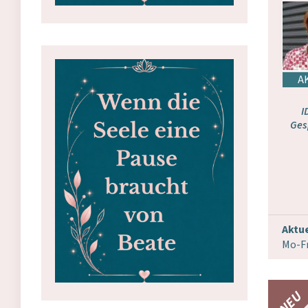
I
Ges
Aktue
Mo-Fr