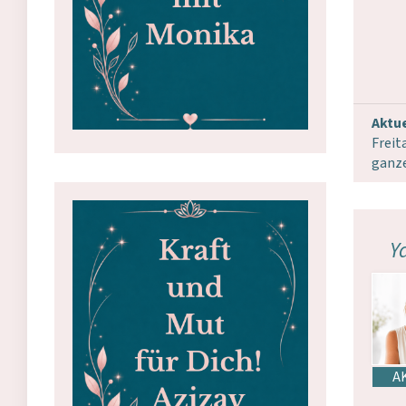
Aktue
Freit
ganz
Y