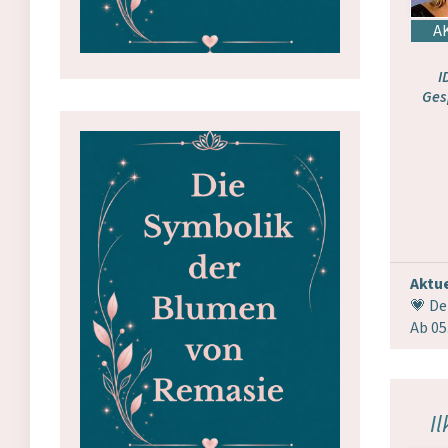
I
Ges
Aktue
💗 De
Ab 05
Il