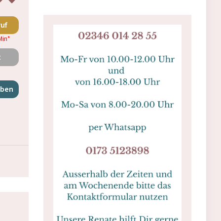
ruf
Min
*
t
iben