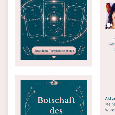
I
Ges
Aktue
Meine
Wunsc