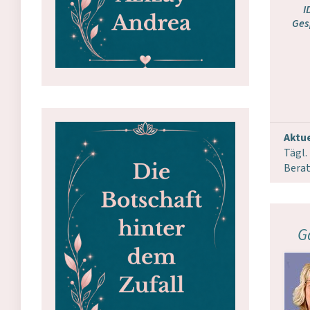
I
Ges
Aktue
Tägl.
Bera
G