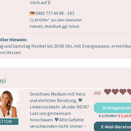
mich auf D
0900 777 44 99 - 193
(2,49 €/Min.* aus dem deutschen
Festnetz, Mobilfunk ggf. höher)
ller Hinweis:
ag und Samstag flexibel bis 20.00 Uhr, mit Energiepause, erreichba
em Herzen.
asi
102
Sensitives Medium mit Herz
und ehrlicher Beratung, 💖
Liebesrückkehr JA oder NEIN?
Gratisgesprä
Lass uns gemeinsam
€ 2,99/Min
*
€ 0,00/
hinschauen. 💖Alte Gefühle
verschwinden nicht immer –
E-Mail-Beratu