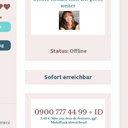
e
n
ng
Status:
Offline
Sofort erreichbar
hmerz