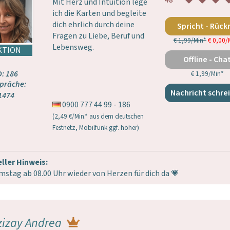
48
Mit Herz und Intuition lege
ich die Karten und begleite
dich ehrlich durch deine
Spricht - Rück
Fragen zu Liebe, Beruf und
€ 1,99/Min
*
€ 0,00/
Lebensweg.
Offline - Cha
D: 186
€ 1,99/Min
*
präche:
Nachricht schre
1474
0900 777 44 99 - 186
(2,49 €/Min.* aus dem deutschen
Festnetz, Mobilfunk ggf. höher)
ller Hinweis:
mstag ab 08.00 Uhr wieder von Herzen für dich da 💗
zizay Andrea