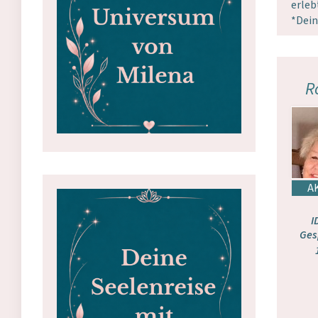
erleb
*Dein
R
I
Ges