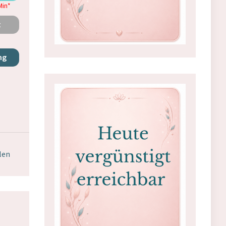
Min
*
t
ng
hlen