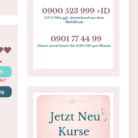
!
e
ch
Min
*
ng