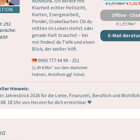
Rundfunk. Ich berate mit
€ 1,97/Min
*
€ 0,00/
Klarheit echter Hellsicht,
Karten, Energiearbeit,
Offline - Cha
Pendel, Orakelkarten. Ob du
D: 251
€ 1,97/Min
*
mitten im Leben stehst oder
präche:
gerade Halt brauchst – bei
E-Mail-Beratu
659
mir findest du Tiefe und einen
Blick, der weiter hilft.
0900 777 44 99 - 251
(2,49 €/Min.* aus dem deutschen
Festnetz, Mobilfunk ggf. höher)
ller Hinweis:
in Jahresblick 2026 für die Liebe, Finanziell, Beruflich und Wohlfü
.08. 18 Uhr von Herzen für dich erreichbar 💗
ka