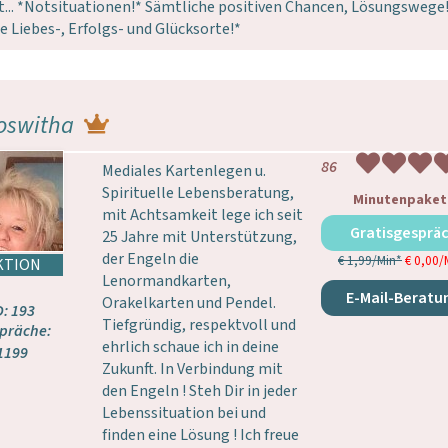
t... *Notsituationen!* Sämtliche positiven Chancen, Lösungswege
e Liebes-, Erfolgs- und Glücksorte!*
oswitha
86
Mediales Kartenlegen u.
Spirituelle Lebensberatung,
Minutenpaket
mit Achtsamkeit lege ich seit
Gratisgesprä
25 Jahre mit Unterstützung,
der Engeln die
€ 1,99/Min
*
€ 0,00/
Lenormandkarten,
E-Mail-Beratu
Orakelkarten und Pendel.
D: 193
Tiefgründig, respektvoll und
präche:
ehrlich schaue ich in deine
1199
Zukunft. In Verbindung mit
den Engeln ! Steh Dir in jeder
Lebenssituation bei und
finden eine Lösung ! Ich freue