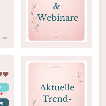
r, von
ch
Min
*
ng