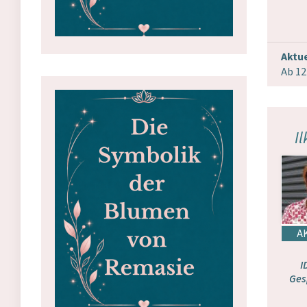
Aktue
Ab 12
Il
I
Ges