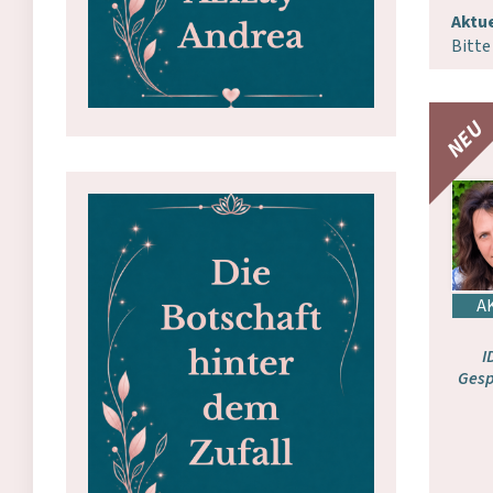
Aktue
Bitte
I
Gesp