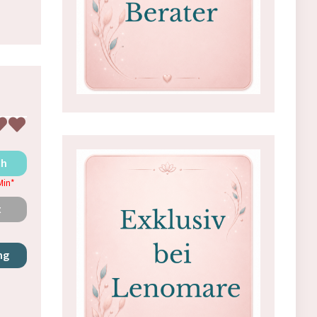
ch
Min
*
t
ng