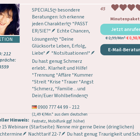
45
SPECIALSღ besondere
Beratungen: Ich erkenne
Minutenpaket
jeden Charakter!ღ *PASST
Jetzt anrufe
ER/SIE?*🪶 Echte Chancen,
€ 2,99/Min
*
€ 0,98/
Lösungen!ღ *Deine
Glücksorte Leben, Erfolg,
E-Mail-Beratu
Liebe*🪶 *Notsituationen!*🪶
D: 212
präche:
Du hast genug Schmerz
3559
erlebt.. Klarheit und Hilfe!
*Trennung *Affäre *Kummer
*Streit *Krise *Trauer *Angst
*Schmerz, *Familie . . und
Dein/Euer Wohlbefindenღ
0900 777 44 99 - 212
(2,49 €/Min.* aus dem deutschen
ller Hinweis:
Festnetz, Mobilfunk ggf. höher)
 15 Webinare (Startseite): Nenne mir gerne Deine (dringlichen)
htermine🪶 Nachttarif 22-7🪶 Du hast genug Traurigkeit und Sc