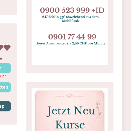
!
e
n
Min
*
tten
ng