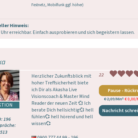
Festnetz, Mobilfunk ggf. höher)
ller Hinweis:
 Uhr erreichbar. Einfach ausprobieren und sich begeistern lassen.
ka
22
Herzlicher Zukunftsblick mit
hoher Treffsicherheit biete
ich Dir als Akasha Live
Pause - Rückr
Visionscoach & Master Mind
€ 2,09/Min
*
€ 0,00/
Reader der neuen Zeit 💞 Ich
berate Dich hellsichtig💞 hell
Nachricht schre
fühlen💞 hell hörend und hell
D: 196
wissen💞
präche:
513
0900 777 44 99 - 196