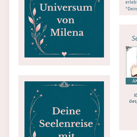
erleb
*Dein
S
I
Ges