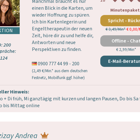
18
Manchmal braucht es nur
einen Blick in die Karten, um
Minutenpaket
wieder Hoffnung zu spüren.
Spricht - Rück
Ich bin Kartenlegerin und
Engeltherapeutin der neuen
€ 3,49/Min
*
€ 0,00/
Zeit, höre dir zu und helfe dir,
Offline - Cha
Antworten und neue
D: 200
Perspektiven zu finden.
€ 2,99/Min
*
präche:
124
E-Mail-Beratu
0900 777 44 99 - 200
(2,49 €/Min.* aus dem deutschen
Festnetz, Mobilfunk ggf. höher)
ller Hinweis:
Mo + Di früh, Mi ganztägig mit kurzen und langen Pausen, Do bis Sa 
o bis Mittag online
zizay Andrea