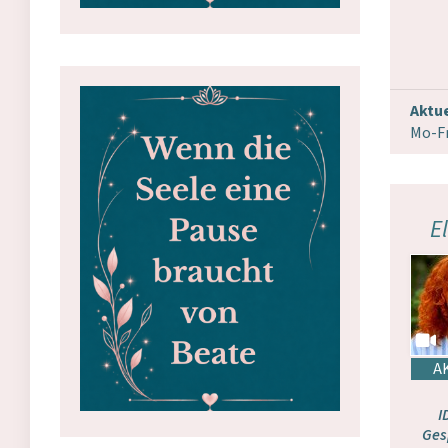
Aktue
Mo-Fr
E
I
Ges