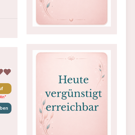
uf
Min
*
iben