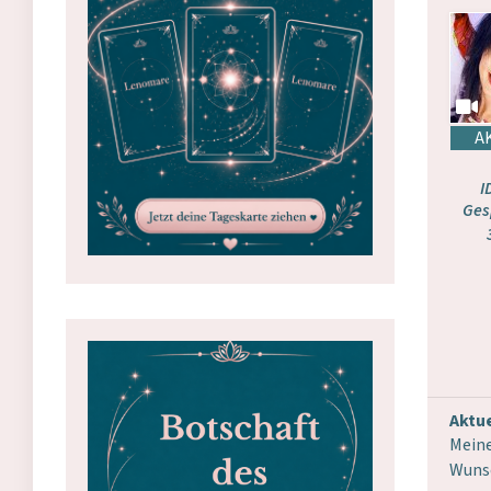
I
Ges
Aktue
Meine
Wunsc