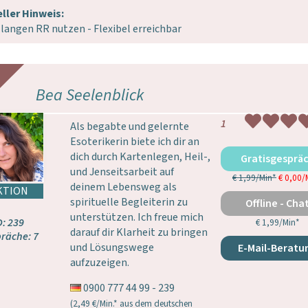
ller Hinweis:
 langen RR nutzen - Flexibel erreichbar
Bea Seelenblick
1
Als begabte und gelernte
Esoterikerin biete ich dir an
dich durch Kartenlegen, Heil-,
Gratisgesprä
und Jenseitsarbeit auf
€ 1,99/Min
*
€ 0,00/
deinem Lebensweg als
spirituelle Begleiterin zu
Offline - Cha
unterstützen. Ich freue mich
D: 239
€ 1,99/Min
*
darauf dir Klarheit zu bringen
räche: 7
und Lösungswege
E-Mail-Beratu
aufzuzeigen.
0900 777 44 99 - 239
(2,49 €/Min.* aus dem deutschen