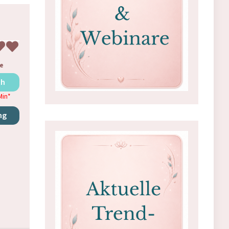
e
ch
Min
*
ng