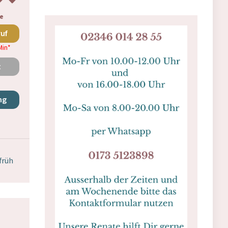
e
ruf
Min
*
t
ng
früh