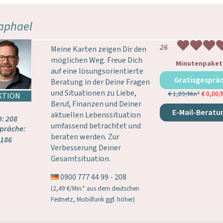
aphael
26
Meine Karten zeigen Dir den
möglichen Weg. Freue Dich
Minutenpaket
auf eine lösungsorientierte
Gratisgesprä
Beratung in der Deine Fragen
und Situationen zu Liebe,
€ 1,89/Min
*
€ 0,00/
Beruf, Finanzen und Deiner
E-Mail-Beratu
aktuellen Lebenssituation
D: 208
umfassend betrachtet und
präche:
beraten werden. Zur
186
Verbesserung Deiner
Gesamtsituation.
0900 777 44 99 - 208
(2,49 €/Min.* aus dem deutschen
Festnetz, Mobilfunk ggf. höher)