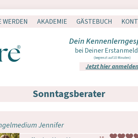
E WERDEN
AKADEMIE
GÄSTEBUCH
KONT
Dein Kennenlernges
bei Deiner Erstanmel
(begrenzt auf 10 Minuten)
Jetzt hier anmelde
Sonntagsberater
ngelmedium Jennifer