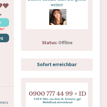
e
n
Min
*
ng
Status:
Offline
Sofort erreichbar
hmerz