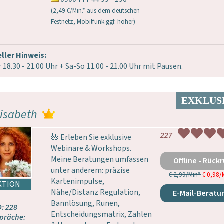
(2,49 €/Min.* aus dem deutschen
Festnetz, Mobilfunk ggf. höher)
ller Hinweis:
 18.30 - 21.00 Uhr + Sa-So 11.00 - 21.00 Uhr mit Pausen.
lisabeth
227
🌺 Erleben Sie exklusive
Webinare & Workshops.
Meine Beratungen umfassen
Offline - Rückr
unter anderem: präzise
€ 2,99/Min
*
€ 0,98/
Kartenimpulse,
Nähe/Distanz Regulation,
E-Mail-Beratu
Bannlösung, Runen,
D: 228
Entscheidungsmatrix, Zahlen
präche: