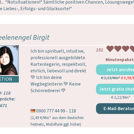
t... *Notsituationen!* Sämtliche positiven Chancen, Lösungswege
e Liebes-, Erfolgs- und Glücksorte!*
eelenengel Birgit
151
Ich bin spirituell, intuitive,
professionell ausgebildete
Minutenpaket
Kartenlegerin, respektvoll,
Jetzt anrufe
ehrlich, liebevoll und direkt
💚 Ich bin deine
€ 3,33/Min
*
€ 0,98/
Wegbegleiterin 💚 Keine
Jetzt gratis cha
Schönrednerei 💚
D: 118
€ 2,22/Min
*
präche:
671
E-Mail-Beratu
0900 777 44 99 - 118
(2,49 €/Min.* aus dem deutschen
Festnetz, Mobilfunk ggf. höher)