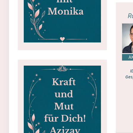
R
I
Ges