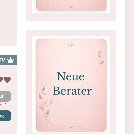
uf
Min
*
ng