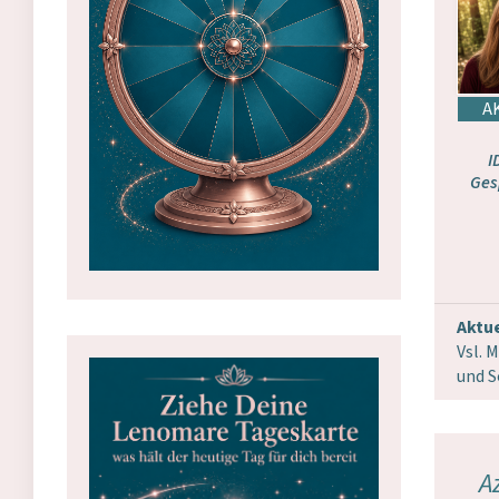
I
Ges
Aktue
Vsl. 
und S
A